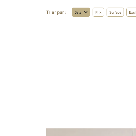
Trier par :
Date
Prix
Surface
Excl