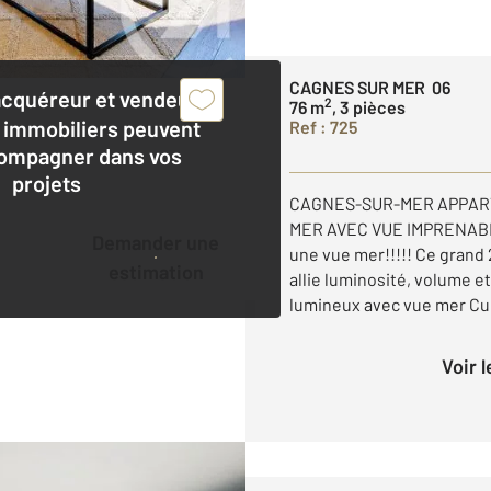
CAGNES SUR MER 06
acquéreur et vendeur,
2
76 m
, 3 pièces
 immobiliers peuvent
Ref : 725
ompagner dans vos
projets
CAGNES-SUR-MER APPART
MER AVEC VUE IMPRENABL
Demander une
une vue mer!!!!! Ce grand 
estimation
allie luminosité, volume e
lumineux avec vue mer Cui
Voir 