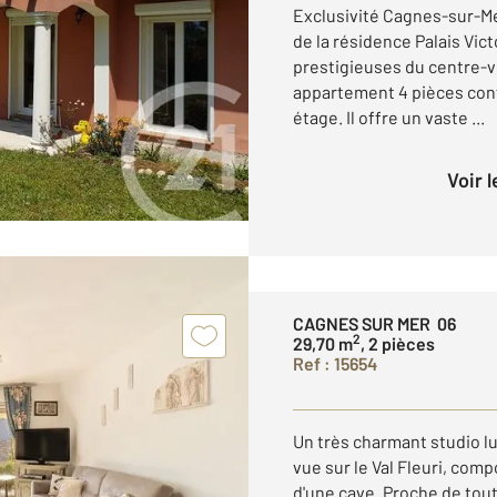
Exclusivité Cagnes-sur-Mer
de la résidence Palais Victo
prestigieuses du centre-v
appartement 4 pièces conf
étage. Il offre un vaste ...
Voir 
CAGNES SUR MER 06
2
29,70 m
, 2 pièces
Ref : 15654
Un très charmant studio l
vue sur le Val Fleuri, comp
d'une cave. Proche de to