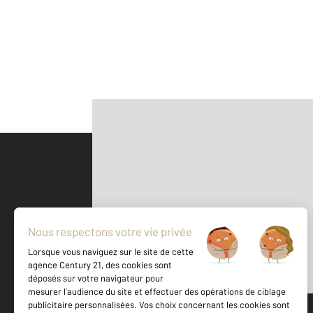
Parlons de vous, parlons biens
500 m
©
Mappy