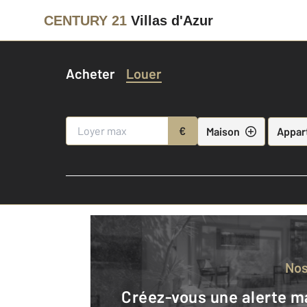
CENTURY 21
Villas d'Azur
Acheter
Louer
€
Maison
Appar
No
Créez-vous une alerte mail pour être averti quand une annonce est en ligne et consultez la