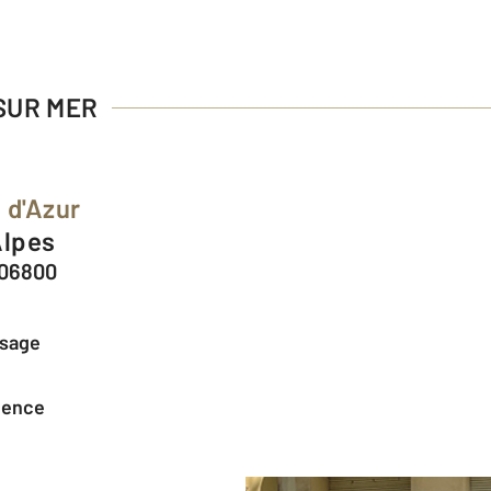
 SUR MER
 d'Azur
Alpes
 06800
ssage
agence