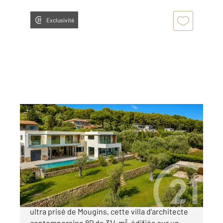
Exclusivité
MOUGINS 06
2
314 m
, 8 pièces
Ref : 15616
Maison à vendre
2 790 000 €
En position dominante au cœur du secteur
ultra prisé de Mougins, cette villa d'architecte
contemporaine 8P de 314 m², édifiée sur un