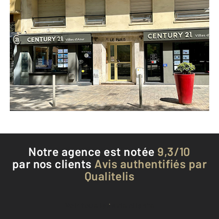
CENTURY 21 Villas d'Azur
92 avenue des Alpes
CAGNES SUR MER - 06800
Envoyer un message
Téléphoner à l'agence
Notre agence est notée
9,3/10
par nos clients
Avis authentifiés par
Qualitelis
Voir tous les avis clients