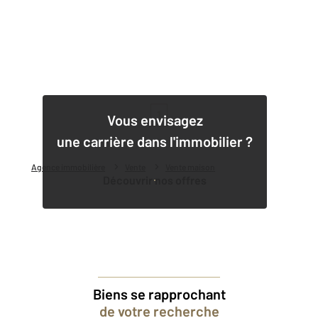
1
Vous envisagez
une carrière dans l'immobilier ?
Agence immobilière
Vente
Vente maison
Découvrir nos offres
Biens se rapprochant
de votre recherche