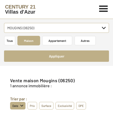
CENTURY 21
Villas d'Azur
MOUGINS (06250)
Tous
Maison
Appartement
Autres
Appliquer
Vente maison Mougins (06250)
1 annonce immobilière :
Trier par :
Date
Prix
Surface
Exclusivité
DPE