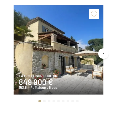
LA COLLE SUR LOUP 06
VA
849 900 €
1
2
153,8 m
, Maison
, 6 pcs
22