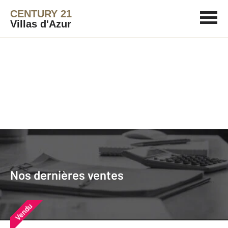
CENTURY 21
Villas d'Azur
Agence immobilière
Vendre
Nos dernières ventes
Nos derniers biens vendus près de
Nos dernières ventes
chez vous
Vendu